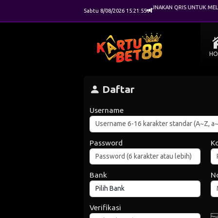
HARAP GUNAKAN QRIS UNTUK MELAKU
Sabtu 8/08/2026 15:21:55
HO
Daftar
Username
Password
K
Bank
N
Verifikasi