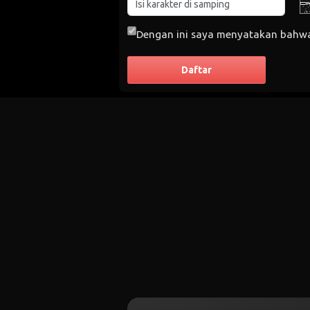
Dengan ini saya menyatakan bahw