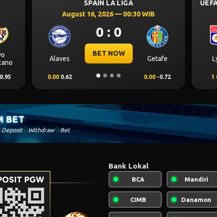
SPAIN LA LIGA
UEFA CHAMPIONS LEA
August 16, 2026 — 00:30 WIB
August 12, 2026 
0 : 0
0 : 
BET NOW
BET N
ves
Getafe
Lyon
0.62
0.00
-0.72
1
0.86
M BET
Deposit
Withdraw
Bet
Bank Lokal
BCA
Mandiri
CIMB
Danamon