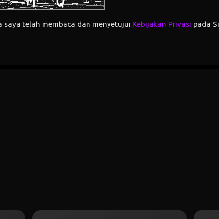
a saya telah membaca dan menyetujui
Kebijakan Privasi
pada Sit